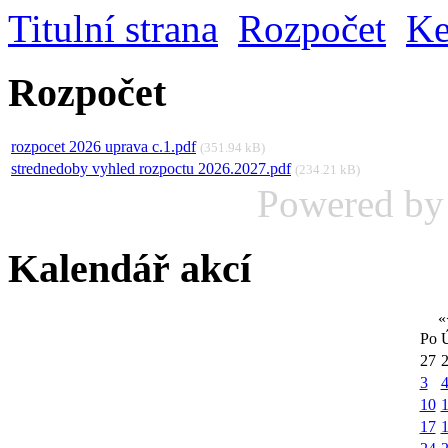
Titulní strana
Rozpočet
Ke
Rozpočet
rozpocet 2026 uprava c.1.pdf
(351.94 kB)
strednedoby vyhled rozpoctu 2026.2027.pdf
(234.21 kB)
Powered b
Kalendář akcí
«
Po
27
3
10
1
17