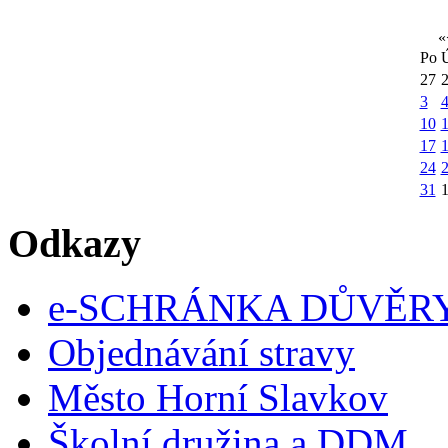
«
Po
27
3
10
1
17
24
31
Odkazy
e-SCHRÁNKA DŮVĚR
Objednávání stravy
Město Horní Slavkov
Školní družina a DDM