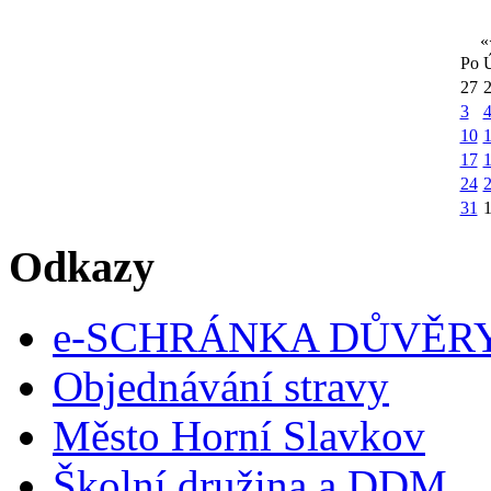
«
Po
27
3
10
1
17
24
31
Odkazy
e-SCHRÁNKA DŮVĚR
Objednávání stravy
Město Horní Slavkov
Školní družina a DDM