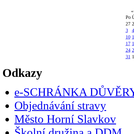
«
Po
27
3
10
1
17
24
31
Odkazy
e-SCHRÁNKA DŮVĚR
Objednávání stravy
Město Horní Slavkov
Školní družina a DDM