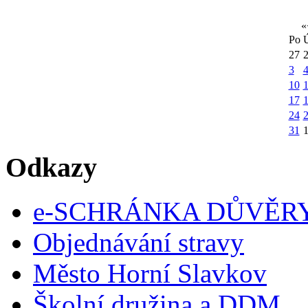
«
Po
27
3
10
1
17
24
31
Odkazy
e-SCHRÁNKA DŮVĚR
Objednávání stravy
Město Horní Slavkov
Školní družina a DDM