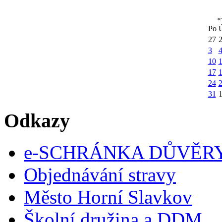
«
Po
27
3
10
1
17
24
31
Odkazy
e-SCHRÁNKA DŮVĚR
Objednávání stravy
Město Horní Slavkov
Školní družina a DDM