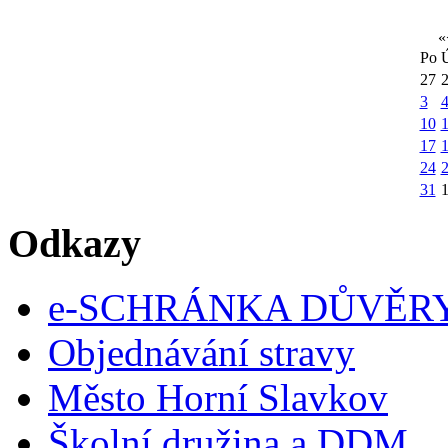
«
Po
27
3
10
1
17
24
31
Odkazy
e-SCHRÁNKA DŮVĚR
Objednávání stravy
Město Horní Slavkov
Školní družina a DDM