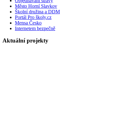
Objednávání stravy
Město Horní Slavkov
Školní družina a DDM
Portál Pro školy.cz
Mensa Česko
Internetem bezpečně
Aktuální projekty