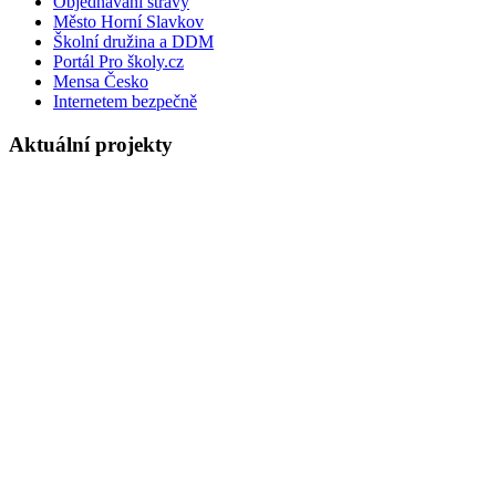
Objednávání stravy
Město Horní Slavkov
Školní družina a DDM
Portál Pro školy.cz
Mensa Česko
Internetem bezpečně
Aktuální projekty