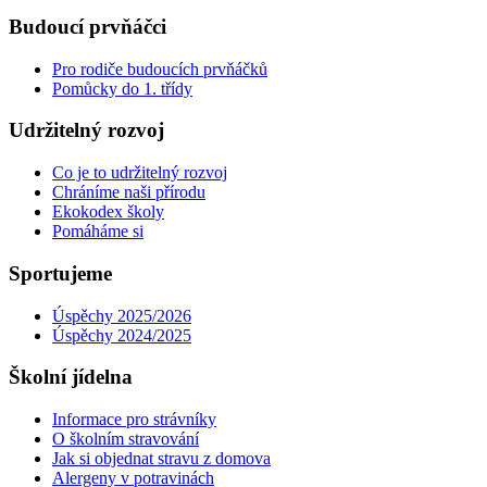
Budoucí prvňáčci
Pro rodiče budoucích prvňáčků
Pomůcky do 1. třídy
Udržitelný rozvoj
Co je to udržitelný rozvoj
Chráníme naši přírodu
Ekokodex školy
Pomáháme si
Sportujeme
Úspěchy 2025/2026
Úspěchy 2024/2025
Školní jídelna
Informace pro strávníky
O školním stravování
Jak si objednat stravu z domova
Alergeny v potravinách