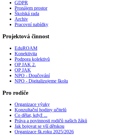
GDPR
Pronájem prostor
Školská rada
Archiv
Pracovní nabídky
Projektová činnost
EduROAM
Konektivita
Podpora kolektivů
OP JAK 2.
OP JAK
NPO - Doučování
NPO - Digitalizujeme školu
Pro rodiče
Organizace výuky
Konzultační hodiny učitelů
Co dělat, když ...
Práva a povinnosti rodičů našich žáků
Jak bojovat se vší dětskou
Organizace šk.roku 2025/2026