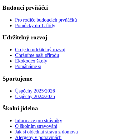
Budoucí prvňáčci
Pro rodiče budoucích prvňáčků
Pomůcky do 1. třídy
Udržitelný rozvoj
Co je to udržitelný rozvoj
Chráníme naši přírodu
Ekokodex školy
Pomáháme si
Sportujeme
Úspěchy 2025/2026
Úspěchy 2024/2025
Školní jídelna
Informace pro strávníky
O školním stravování
Jak si objednat stravu z domova
Alergeny v potravinách