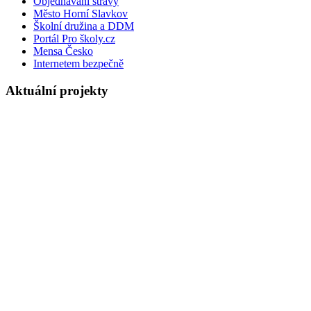
Objednávání stravy
Město Horní Slavkov
Školní družina a DDM
Portál Pro školy.cz
Mensa Česko
Internetem bezpečně
Aktuální projekty