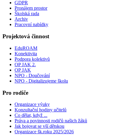
GDPR
Pronájem prostor
Školská rada
Archiv
Pracovní nabídky
Projektová činnost
EduROAM
Konektivita
Podpora kolektivů
OP JAK 2.
OP JAK
NPO - Doučování
NPO - Digitalizujeme školu
Pro rodiče
Organizace výuky
Konzultační hodiny učitelů
Co dělat, když ...
Práva a povinnosti rodičů našich žáků
Jak bojovat se vší dětskou
Organizace šk.roku 2025/2026