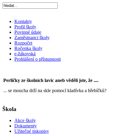
Kontakty
Profil školy
Povinné údaje
Zaměstnanci školy
Rozpočet
Ročenka školy
e-žákovská
Prohlášení o přístupnosti
Perličky ze školních lavic aneb věděli jste, že ....
... se moucha drží na skle pomocí kladívka a hřebíčků?
Škola
Akce školy
Dokumenty
Užitečné tiskopisy