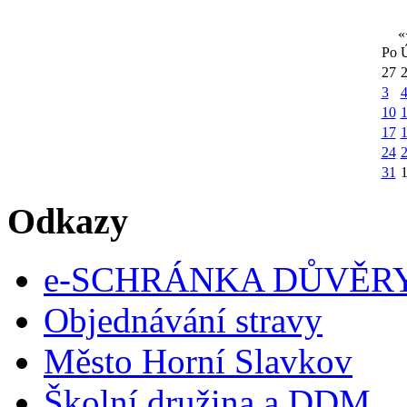
«
Po
27
3
10
1
17
24
31
Odkazy
e-SCHRÁNKA DŮVĚR
Objednávání stravy
Město Horní Slavkov
Školní družina a DDM