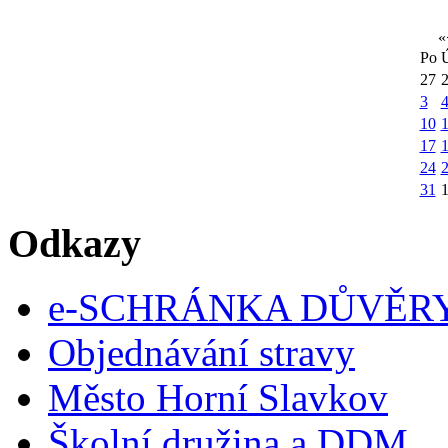
«
Po
27
3
10
1
17
24
31
Odkazy
e-SCHRÁNKA DŮVĚR
Objednávání stravy
Město Horní Slavkov
Školní družina a DDM