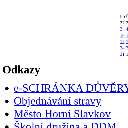
«
Po
27
3
10
1
17
24
31
Odkazy
e-SCHRÁNKA DŮVĚR
Objednávání stravy
Město Horní Slavkov
Školní družina a DDM