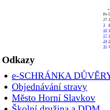
«
Po
27
3
10
1
17
24
31
Odkazy
e-SCHRÁNKA DŮVĚR
Objednávání stravy
Město Horní Slavkov
Školní družina a DDM