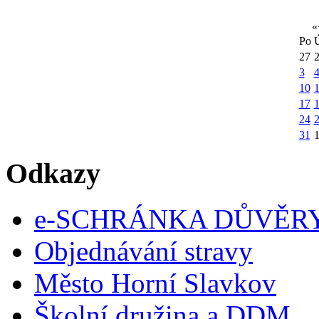
«
Po
27
3
10
1
17
24
31
Odkazy
e-SCHRÁNKA DŮVĚR
Objednávání stravy
Město Horní Slavkov
Školní družina a DDM