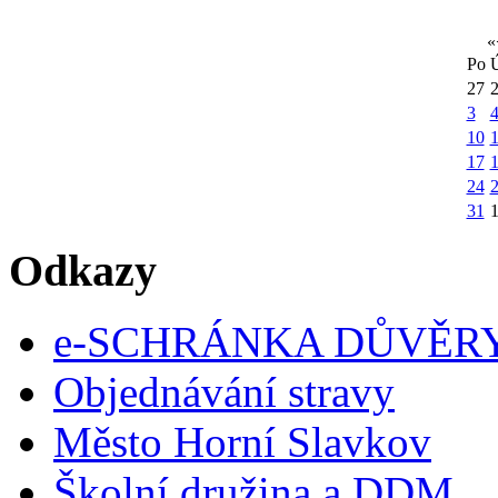
«
Po
27
3
10
1
17
24
31
Odkazy
e-SCHRÁNKA DŮVĚR
Objednávání stravy
Město Horní Slavkov
Školní družina a DDM