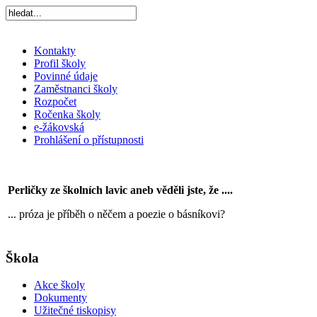
Kontakty
Profil školy
Povinné údaje
Zaměstnanci školy
Rozpočet
Ročenka školy
e-žákovská
Prohlášení o přístupnosti
Perličky ze školních lavic aneb věděli jste, že ....
... próza je příběh o něčem a poezie o básníkovi?
Škola
Akce školy
Dokumenty
Užitečné tiskopisy