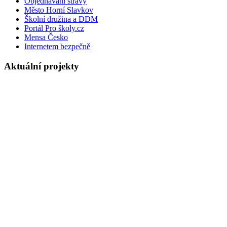
Objednávání stravy
Město Horní Slavkov
Školní družina a DDM
Portál Pro školy.cz
Mensa Česko
Internetem bezpečně
Aktuální projekty