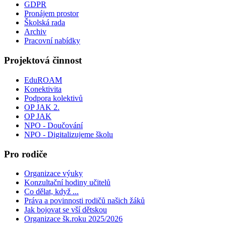
GDPR
Pronájem prostor
Školská rada
Archiv
Pracovní nabídky
Projektová činnost
EduROAM
Konektivita
Podpora kolektivů
OP JAK 2.
OP JAK
NPO - Doučování
NPO - Digitalizujeme školu
Pro rodiče
Organizace výuky
Konzultační hodiny učitelů
Co dělat, když ...
Práva a povinnosti rodičů našich žáků
Jak bojovat se vší dětskou
Organizace šk.roku 2025/2026