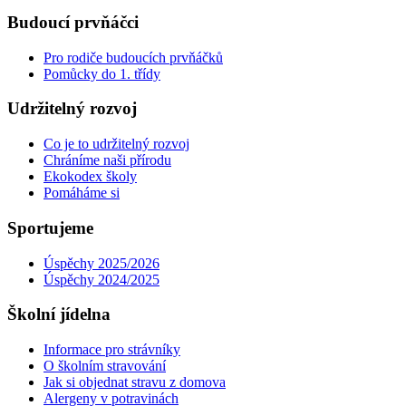
Budoucí prvňáčci
Pro rodiče budoucích prvňáčků
Pomůcky do 1. třídy
Udržitelný rozvoj
Co je to udržitelný rozvoj
Chráníme naši přírodu
Ekokodex školy
Pomáháme si
Sportujeme
Úspěchy 2025/2026
Úspěchy 2024/2025
Školní jídelna
Informace pro strávníky
O školním stravování
Jak si objednat stravu z domova
Alergeny v potravinách