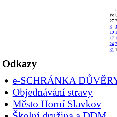
«
Po
27
3
10
1
17
24
31
Odkazy
e-SCHRÁNKA DŮVĚR
Objednávání stravy
Město Horní Slavkov
Školní družina a DDM