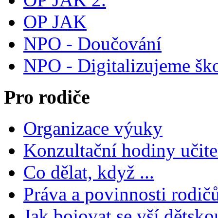
OP JAK
NPO - Doučování
NPO - Digitalizujeme šk
Pro rodiče
Organizace výuky
Konzultační hodiny učite
Co dělat, když ...
Práva a povinnosti rodič
Jak bojovat se vší dětsko