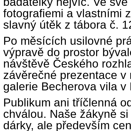
badatelky nejvíc. Ve sv
fotografiemi a vlastními 
slavný útěk z tábora č. 1
Po měsících usilovné pr
výpravě do prostor býva
návštěvě Českého rozhla
závěrečné prezentace v 
galerie Becherova vila v
Publikum ani tříčlenná od
chválou. Naše žákyně si
dárky, ale především ce