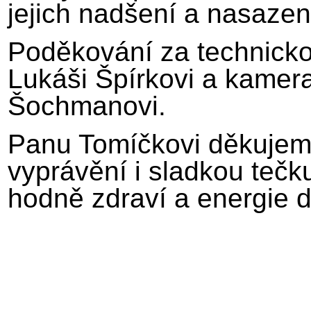
jejich nadšení a nasazení
Poděkování za technickou
Lukáši Špírkovi a kame
Šochmanovi.
Panu Tomíčkovi děkujem
vyprávění i sladkou teč
hodně zdraví a energie do