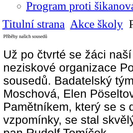
Program proti šikanov
Titulní strana
Akce školy
P
Příběhy našich sousedů
Už po čtvrté se žáci naší 
neziskové organizace Po
sousedů. Badatelský tým 
Moschová, Elen Pöseltov
Pamětníkem, který se s d
vzpomínky, se stal skvělý
pan Rudolf Tomíček.