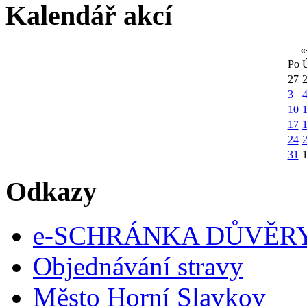
Kalendář akcí
«
Po
27
3
10
1
17
24
31
Odkazy
e-SCHRÁNKA DŮVĚR
Objednávání stravy
Město Horní Slavkov