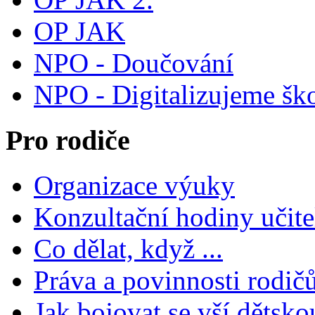
OP JAK
NPO - Doučování
NPO - Digitalizujeme šk
Pro rodiče
Organizace výuky
Konzultační hodiny učite
Co dělat, když ...
Práva a povinnosti rodič
Jak bojovat se vší dětsko