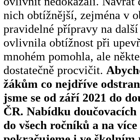
ovlivnit nedokázali. Návrat 
nich obtížnější, zejména v o
pravidelné přípravy na další
ovlivnila obtížnost při upe
mnohém pomohla, ale některé
dostatečně procvičit.
Abycho
žákům co nejdříve odstrani
jsme se od září 2021 do 
ČR. Nabídku doučovacích s
do všech ročníků a na více
pokračujeme i ve školním 