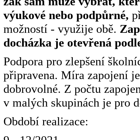
žák sám může vybrat, které
výukové nebo podpůrné,
př
možností - využije obě.
Zap
docházka je otevřená podl
Podpora pro zlepšení školní
připravena. Míra zapojení je
dobrovolné. Z počtu zapojen
v malých skupinách je pro dě
Období realizace:
9 - 12/2021