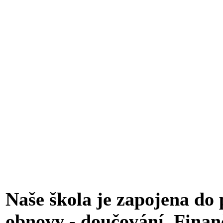
Naše šk
ol
a je zapojena do
obnovy - doučování. Finan