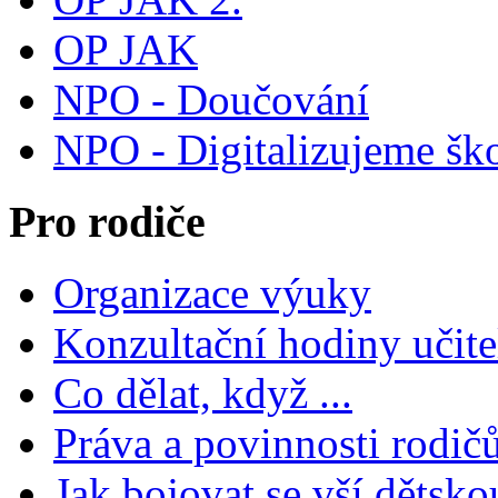
OP JAK
NPO - Doučování
NPO - Digitalizujeme šk
Pro rodiče
Organizace výuky
Konzultační hodiny učite
Co dělat, když ...
Práva a povinnosti rodič
Jak bojovat se vší dětsko