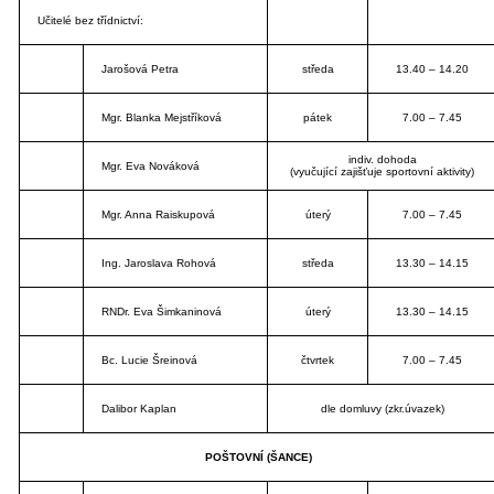
Učitelé bez třídnictví:
Jarošová Petra
středa
13.40 – 14.20
Mgr. Blanka Mejstříková
pátek
7.00 – 7.45
indiv. dohoda
Mgr. Eva Nováková
(vyučující zajišťuje sportovní aktivity)
Mgr. Anna Raiskupová
úterý
7.00 – 7.45
Ing. Jaroslava Rohová
středa
13.30 – 14.15
RNDr. Eva Šimkaninová
úterý
13.30 – 14.15
Bc. Lucie Šreinová
čtvrtek
7.00 – 7.45
Dalibor Kaplan
dle domluvy (zkr.úvazek)
POŠTOVNÍ (ŠANCE)