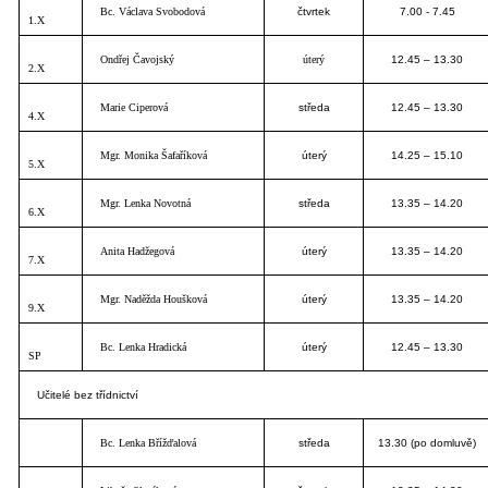
Bc. Václava Svobodová
čtvrtek
7.00 - 7.45
1.X
Ondřej Čavojský
úterý
12.45 – 13.30
2.X
Marie Ciperová
středa
12.45 – 13.30
4.X
Mgr. Monika Šafaříková
úterý
14.25 – 15.10
5.X
Mgr. Lenka Novotná
středa
13.35 – 14.20
6.X
Anita Hadžegová
úterý
13.35 – 14.20
7.X
Mgr. Naděžda Houšková
úterý
13.35 – 14.20
9.X
Bc. Lenka Hradická
úterý
12.45 – 13.30
SP
Učitelé bez třídnictví
Bc. Lenka Břížďalová
středa
13.30 (po domluvě)