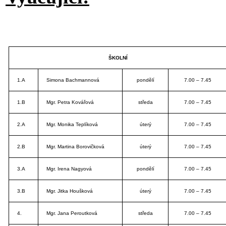
ŠKOLNÍ
1.A
Simona Bachmannová
pondělí
7.00 – 7.45
1.B
Mgr. Petra Kovářová
středa
7.00 – 7.45
2.A
Mgr. Monika Teplíková
úterý
7.00 – 7.45
2.B
Mgr. Martina Borovičková
úterý
7.00 – 7.45
3.A
Mgr. Irena Nagyová
pondělí
7.00 – 7.45
3.B
Mgr. Jitka Houšková
úterý
7.00 – 7.45
4.
Mgr. Jana Peroutková
středa
7.00 – 7.45