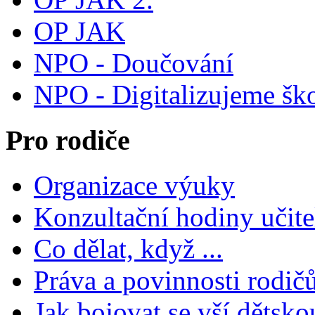
OP JAK
NPO - Doučování
NPO - Digitalizujeme šk
Pro rodiče
Organizace výuky
Konzultační hodiny učite
Co dělat, když ...
Práva a povinnosti rodič
Jak bojovat se vší dětsko