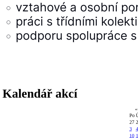
vztahové a osobní po
práci s třídními kolekt
podporu spolupráce s
Kalendář akcí
«
Po
27
3
10
1