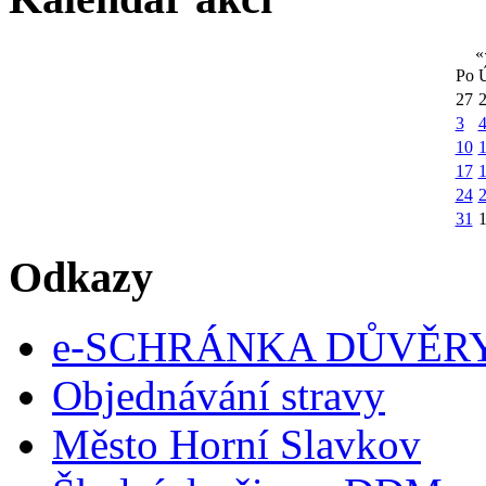
«
Po
27
3
10
1
17
24
31
Odkazy
e-SCHRÁNKA DŮVĚR
Objednávání stravy
Město Horní Slavkov