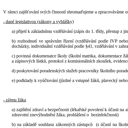
V rámci zajišťování svých činností shromaďujeme a zpracováváme os
- dané legislativou (zákony a vyhlášky)
a) přijetí k základnímu vzdělávání (zápis do 1. třídy, přestup z ji
b) rozhodnutí ve správním řízení (vzdělávání podle IVP neb
docházky, individuální vzdělávání podle §41, vzdělávání v zahra
c) povinná dokumenatce školy (školní matrika, dokumentace žák
a zápisových lístků, protokol z komisionálních zkoušek, evidenc
d) poskytování poradenských služeb pracovníky školního porad
e) podklady k vyúčtování (jízdné a vstupné žáků, plavecký nebo
- zájmu žáka
a) zajištění zdraví a bezpečnosti (lékařské povolení k účasti na
zdravotní znevýhodnění žáka, prohlášení o bezinfekčnosti)
b) na základě souhlasu zákonných zástupců (s účastí na škol