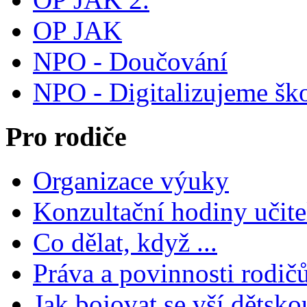
OP JAK
NPO - Doučování
NPO - Digitalizujeme šk
Pro rodiče
Organizace výuky
Konzultační hodiny učite
Co dělat, když ...
Práva a povinnosti rodič
Jak bojovat se vší dětsko