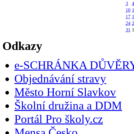
3
10
1
17
24
31
Odkazy
e-SCHRÁNKA DŮVĚR
Objednávání stravy
Město Horní Slavkov
Školní družina a DDM
Portál Pro školy.cz
Mensa Česko