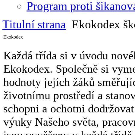
Program proti šikanov
Titulní strana
Ekokodex šk
Ekokodex
Každá třída si v úvodu nové
Ekokodex. Společně si vymez
hodnoty jejích žáků směřuj
životnímu prostředí a stanov
schopni a ochotni dodržova
výuky Našeho světa, pracov
jsou vyvěšeny v každé třídě