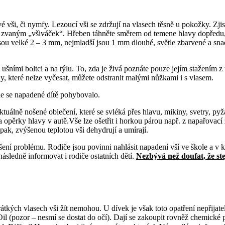
vé vši, či nymfy. Lezoucí vši se zdržují na vlasech těsně u pokožky. Zji
, zvaným „všiváček“. Hřeben táhněte směrem od temene hlavy dopředu, 
y jsou velké 2 – 3 mm, nejmladší jsou 1 mm dlouhé, světle zbarvené a s
 ušními boltci a na týlu. To, zda je živá poznáte pouze jejím stažením z
dy, které nelze vyčesat, můžete odstranit malými nůžkami i s vlasem.
de se napadené dítě pohybovalo.
ktuálně nošené oblečení, které se svléká přes hlavu, mikiny, svetry, py
a opěrky hlavy v autě.Vše lze ošetřit i horkou párou např. z napařovací 
opak, zvýšenou teplotou vši dehydrují a umírají.
šení problému.
Rodiče jsou povinni nahlásit napadení vší ve škole a v
ásledně informovat i rodiče ostatních dětí.
Nezbývá než doufat, že st
átkých vlasech vši žít nemohou. U dívek je však toto opatření nepřijate
l (pozor – nesmí se dostat do očí). Dají se zakoupit rovněž chemické pří