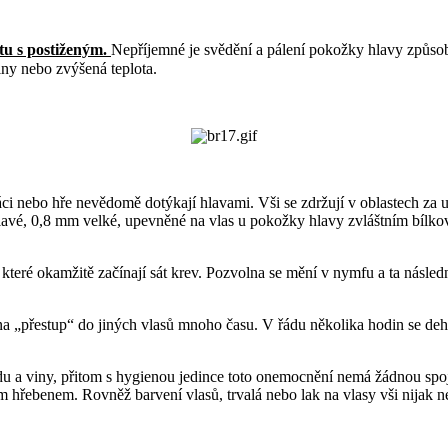
tu s postiženým.
Nepříjemné je svědění a pálení pokožky hlavy způso
liny nebo zvýšená teplota.
ráci nebo hře nevědomě dotýkají hlavami. Vši se zdržují v oblastech za 
u bělavé, 0,8 mm velké, upevněné na vlas u pokožky hlavy zvláštním bíl
které okamžitě začínají sát krev. Pozvolna se mění v nymfu a ta následn
na „přestup“ do jiných vlasů mnoho času. V řádu několika hodin se dehy
 a viny, přitom s hygienou jedince toto onemocnění nemá žádnou spoji
m hřebenem. Rovněž barvení vlasů, trvalá nebo lak na vlasy vši nijak n