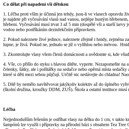
Co dělat při napadení vší dětskou
1. Léčba proti vším je účinná jen tehdy, jsou-li ve vlasech opravdu ži
je najdete při vyčesávání vlasů nad vanou, nejlépe hustým hřebenem
hřebeni. Vyčesávání musí trvat 3 až 5 min (dospělé vši a starší larv
vodou nebo postříkáním dezinfekčním přípravkem.
2. Pokud naleznete živé jedince, naleznete zřejmě i hnidy, zejména za
lupne, je živá. Pokud ne, jednalo se již o vylíhlou nebo mrtvou. Hni
3. Zkontrolujte vlasy všem členů domácnosti a uvědomte si, kde všu
4. Vše, co přišlo do styku s hlavou dítěte, vyperte. Nezapomeňte na a
čelenky, šátky, ale i polštářky na sedačce nebo opěrná místa sedačky 
které si děti mezi sebou půjčují. Určitě nic nedávejte do chladna! Na
5. Dítě by nemělo navštěvovat jakýkoliv kolektiv až do úplného vyře
(školní družina, kroužky DDM, ZUŠ). Škola a ostatní instituce musí n
Léčba
Nejjednodušším řešením je ostříhat vlasy na délku do 1 cm, v takto kr
šampónů lze využít i přípravky na přírodní bázi s obsahem Tea Tree Oi