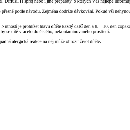
, Diffusil H sprej nebo i jiné preparáty, o kterých Vás nejlépe informuj
je přesně podle návodu. Zejména dodržte dávkování. Pokud vši nehynou, 
Nutností je prohlížet hlavu dítěte každý další den a 8. – 10. den zo
 aby se dítě vracelo do čistého, nekontaminovaného prostředí.
ípadná alergická reakce na něj může ohrozit život dítěte.