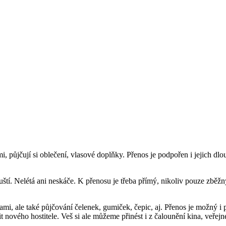
mi, půjčují si oblečení, vlasové doplňky. Přenos je podpořen i jejich dl
uští. Nelétá ani neskáče. K přenosu je třeba přímý, nikoliv pouze zbě
, ale také půjčování čelenek, gumiček, čepic, aj. Přenos je možný i po
it nového hostitele. Veš si ale můžeme přinést i z čalounění kina, veř