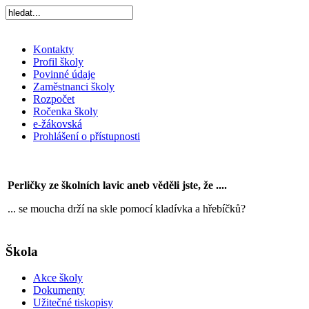
Kontakty
Profil školy
Povinné údaje
Zaměstnanci školy
Rozpočet
Ročenka školy
e-žákovská
Prohlášení o přístupnosti
Perličky ze školních lavic aneb věděli jste, že ....
... se moucha drží na skle pomocí kladívka a hřebíčků?
Škola
Akce školy
Dokumenty
Užitečné tiskopisy