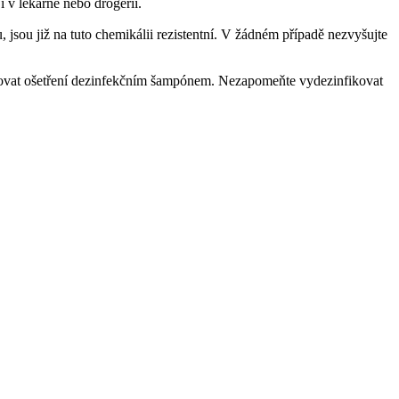
í v lékárně nebo drogérii.
jsou již na tuto chemikálii rezistentní. V žádném případě nezvyšujte
pakovat ošetření dezinfekčním šampónem. Nezapomeňte vydezinfikovat