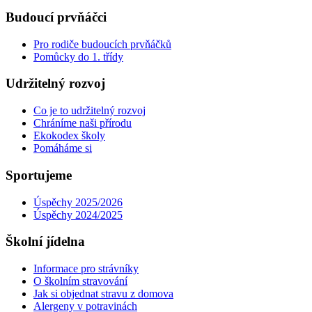
Budoucí prvňáčci
Pro rodiče budoucích prvňáčků
Pomůcky do 1. třídy
Udržitelný rozvoj
Co je to udržitelný rozvoj
Chráníme naši přírodu
Ekokodex školy
Pomáháme si
Sportujeme
Úspěchy 2025/2026
Úspěchy 2024/2025
Školní jídelna
Informace pro strávníky
O školním stravování
Jak si objednat stravu z domova
Alergeny v potravinách