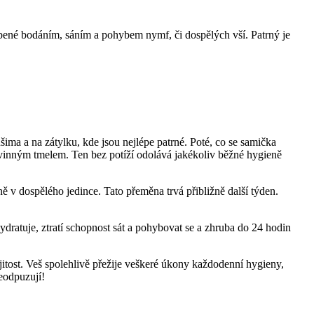
bené bodáním, sáním a pohybem nymf, či dospělých vší. Patrný je
ušima a na zátylku, kde jsou nejlépe patrné. Poté, co se samička
kovinným tmelem. Ten bez potíží odolává jakékoliv běžné hygieně
ě v dospělého jedince. Tato přeměna trvá přibližně další týden.
dratuje, ztratí schopnost sát a pohybovat se a zhruba do 24 hodin
tost. Veš spolehlivě přežije veškeré úkony každodenní hygieny,
eodpuzují!