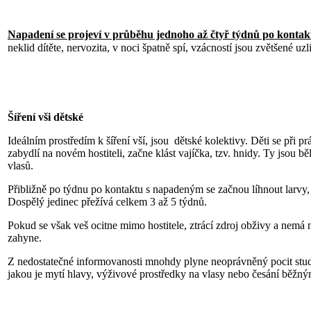
Napadení se projeví v průběhu jednoho až čtyř týdnů po kontak
neklid dítěte, nervozita, v noci špatně spí, vzácností jsou zvětšené uz
Šíření vši dětské
Ideálním prostředím k šíření vší, jsou dětské kolektivy. Děti se při p
zabydlí na novém hostiteli, začne klást vajíčka, tzv. hnidy. Ty jso
vlasů.
Přibližně po týdnu po kontaktu s napadeným se začnou líhnout larvy, 
Dospělý jedinec přežívá celkem 3 až 5 týdnů.
Pokud se však veš ocitne mimo hostitele, ztrácí zdroj obživy a nemá 
zahyne.
Z nedostatečné informovanosti mnohdy plyne neoprávněný pocit studu
jakou je mytí hlavy, výživové prostředky na vlasy nebo česání běžný