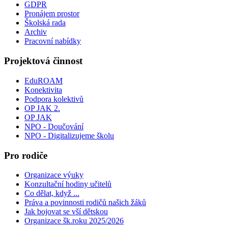
GDPR
Pronájem prostor
Školská rada
Archiv
Pracovní nabídky
Projektová činnost
EduROAM
Konektivita
Podpora kolektivů
OP JAK 2.
OP JAK
NPO - Doučování
NPO - Digitalizujeme školu
Pro rodiče
Organizace výuky
Konzultační hodiny učitelů
Co dělat, když ...
Práva a povinnosti rodičů našich žáků
Jak bojovat se vší dětskou
Organizace šk.roku 2025/2026