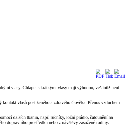
ouhými vlasy
Chlapci s krátkými vlasy mají výhodou, veš totiž není
.
žný kontakt vlasů postiženého a zdravého člověka. Přenos vzduchem
mocí dalších tkanin, např. ručníky, ložní prádlo, čalounění na
ejného dopravního prostředku nebo z návštěvy zasažené rodiny.