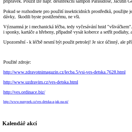
přípravek.
Použít lze např. desinfekční šampon Parasidose, Jacutin Gel
Pokud se rozhodnete pro použití insekticidních prostředků, použijte 
dávky, škodili byste postiženému, ne vši.
Významná je i mechanická léčba, tedy vyčesávání hnid "všiváčkem". 
i sponky, kartáče a hřebeny, případně vysát koberce a setřít podlahy,
Upozornění - k léčbě nesmí být použit petrolej! Je sice účinný, ale př
Použité zdroje:
http://www.zdravotnimagazin.cz/lecba.5/vsi-ves-detska.7628.html
http://www.uzdravim.cz/ves-detska.html
http://ves.ordinace.biz/
http://www.nunynek.cz/ves-detska-a-jak-na-ni/
Kalendář akcí