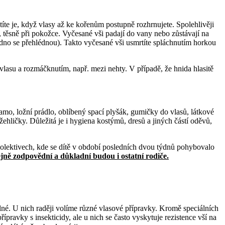
stíte je, když vlasy až ke kořenům postupně rozhrnujete. Spolehlivěji
těsně při pokožce. Vyčesané vši padají do vany nebo zůstávají na
nadno se přehlédnou). Takto vyčesané vši usmrtíte spláchnutím horkou
 vlasu a rozmáčknutím, např. mezi nehty. V případě, že hnida hlasitě
žamo, ložní prádlo, oblíbený spací plyšák, gumičky do vlasů, látkové
žehličky. Důležitá je i hygiena kostýmů, dresů a jiných částí oděvů,
 kolektivech, kde se dítě v období posledních dvou týdnů pohybovalo
ejně zodpovědní a důkladní budou i ostatní rodiče.
lné. U nich raději volíme různé vlasové přípravky.
Kromě speciálních
pravky s insekticidy, ale u nich se často vyskytuje rezistence vší na